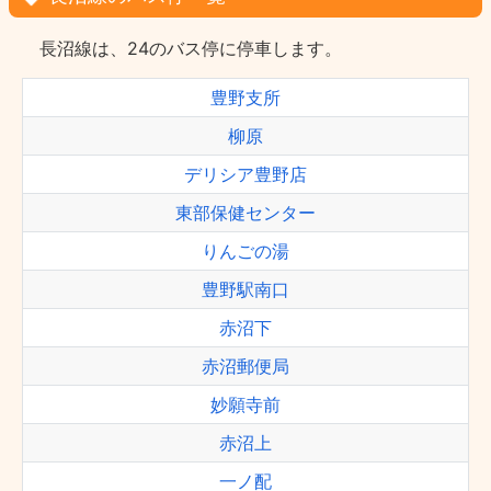
長沼線は、24のバス停に停車します。
豊野支所
柳原
デリシア豊野店
東部保健センター
りんごの湯
豊野駅南口
赤沼下
赤沼郵便局
妙願寺前
赤沼上
一ノ配