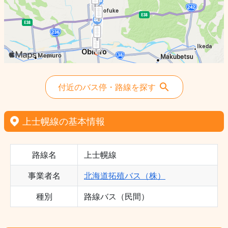
付近のバス停・路線を探す
上士幌線の基本情報
路線名
上士幌線
事業者名
北海道拓殖バス（株）
種別
路線バス（民間）