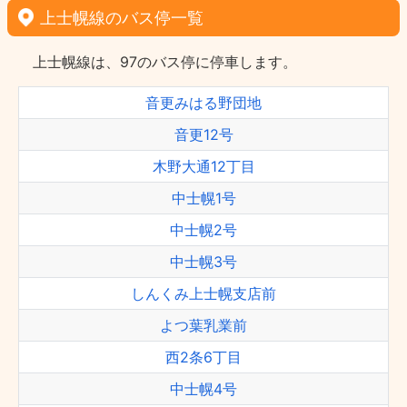
上士幌線のバス停一覧
上士幌線は、97のバス停に停車します。
音更みはる野団地
音更12号
木野大通12丁目
中士幌1号
中士幌2号
中士幌3号
しんくみ上士幌支店前
よつ葉乳業前
西2条6丁目
中士幌4号