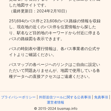
した地図サイトです。
（最終更新日：2024年2月10日）
251,694のバス停と23,608のバス路線の情報を収録
し、現在地の近くのバス停を位置情報から探した
り、駅名など目的地のキーワードから付近に停まる
バスの路線図を表示できます。
バスの時刻表や運行情報は、各バス事業者の公式サ
イトよりご確認ください。
バスマップの各ページヘのリンクはご自由に設定い
ただいて問題ありませんが、地図で使用している各
種データへの直接アクセスはご遠慮ください。
プライバシーポリシー
|
外部送信ツールに関する公表事項
|
免責事項
|
運営者情報
© 2015-2024 busmap.info