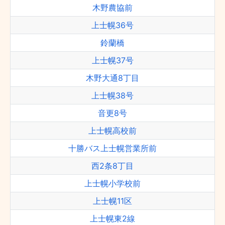
木野農協前
上士幌36号
鈴蘭橋
上士幌37号
木野大通8丁目
上士幌38号
音更8号
上士幌高校前
十勝バス上士幌営業所前
西2条8丁目
上士幌小学校前
上士幌11区
上士幌東2線