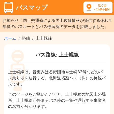
近くの
バスマップ
バス停を探す
お知らせ：国土交通省による国土数値情報が提供する令和4
年度のバスルートとバス停留所のデータを搭載しました。
ホーム
路線
上士幌線
バス路線: 上士幌線
上士幌線は、音更みはる野団地や士幌32号などのバ
ス乗り場を運行する、北海道拓殖バス（株）の路線バ
スです。
このページをご覧いただくと、上士幌線の地図上の場
所、上士幌線が停まるバス停の一覧や運行する事業者
の名前が分かります。