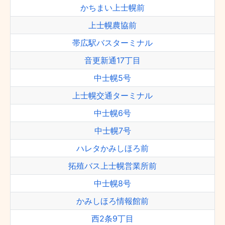
かちまい上士幌前
上士幌農協前
帯広駅バスターミナル
音更新通17丁目
中士幌5号
上士幌交通ターミナル
中士幌6号
中士幌7号
ハレタかみしほろ前
拓殖バス上士幌営業所前
中士幌8号
かみしほろ情報館前
西2条9丁目