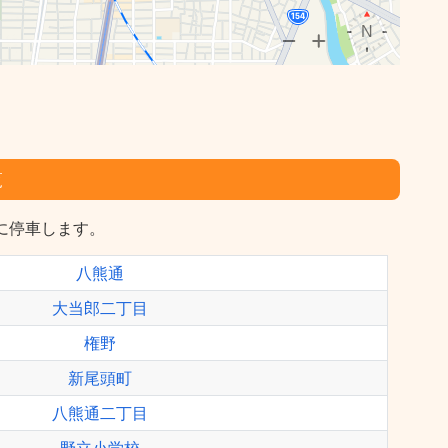
覧
停に停車します。
八熊通
大当郎二丁目
権野
新尾頭町
八熊通二丁目