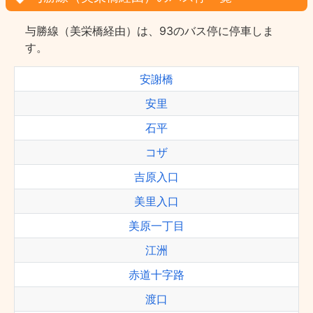
与勝線（美栄橋経由）は、93のバス停に停車しま
す。
安謝橋
安里
石平
コザ
吉原入口
美里入口
美原一丁目
江洲
赤道十字路
渡口