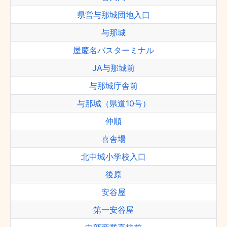
県営与那城団地入口
与那城
屋慶名バスターミナル
JA与那城前
与那城庁舎前
与那城（県道10号）
仲順
喜舎場
北中城小学校入口
後原
安谷屋
第一安谷屋