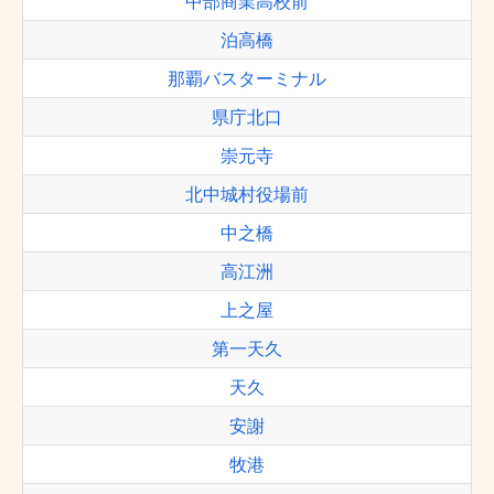
中部商業高校前
泊高橋
那覇バスターミナル
県庁北口
崇元寺
北中城村役場前
中之橋
高江洲
上之屋
第一天久
天久
安謝
牧港