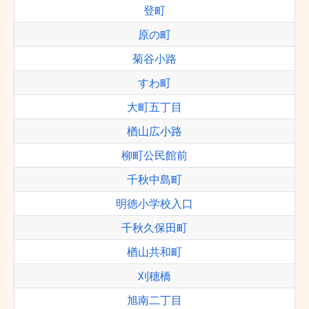
登町
原の町
菊谷小路
すわ町
大町五丁目
楢山広小路
柳町公民館前
千秋中島町
明徳小学校入口
千秋久保田町
楢山共和町
刈穂橋
旭南二丁目