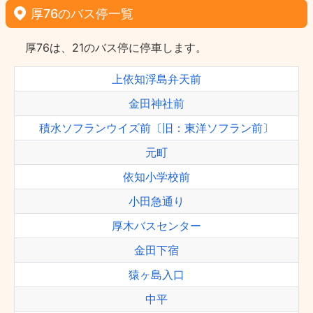
厚76のバス停一覧
厚76は、21のバス停に停車します。
上依知浮島弁天前
金田神社前
積水ソフランウイズ前〔旧：東洋ソフラン前〕
元町
依知小学校前
小田急通り
厚木バスセンター
金田下宿
猿ヶ島入口
中平