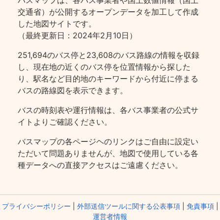
バスマップは、各バス事業者や国土数値情報（国土
交通省）が公開するオープンデータを加工して作成
した地図サイトです。
（最終更新日：2024年2月10日）
251,694のバス停と23,608のバス路線の情報を収録
し、現在地の近くのバス停を位置情報から探した
り、駅名など目的地のキーワードから付近に停まる
バスの路線図を表示できます。
バスの時刻表や運行情報は、各バス事業者の公式サ
イトよりご確認ください。
バスマップの各ページヘのリンクはご自由に設定い
ただいて問題ありませんが、地図で使用している各
種データへの直接アクセスはご遠慮ください。
プライバシーポリシー
|
外部送信ツールに関する公表事項
|
免責事項
|
運営者情報