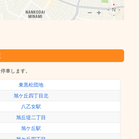
覧
に停車します。
東黒松団地
旭ケ丘四丁目北
八乙女駅
旭丘堤二丁目
旭ケ丘駅