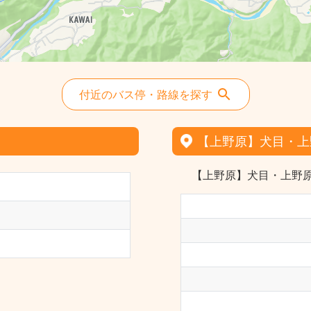
付近のバス停・路線を探す
【上野原】犬目・上
【上野原】犬目・上野原