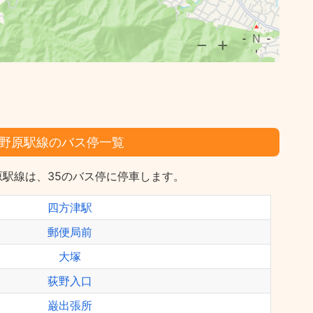
野原駅線のバス停一覧
駅線は、35のバス停に停車します。
四方津駅
郵便局前
大塚
荻野入口
巌出張所