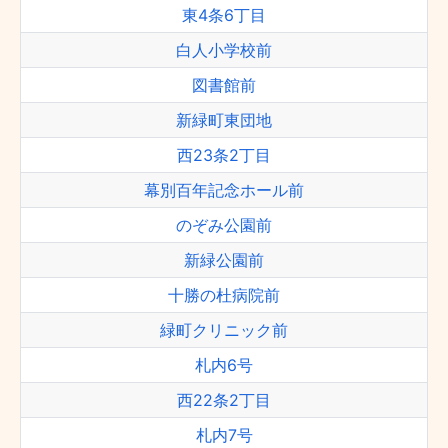
東4条6丁目
白人小学校前
図書館前
新緑町東団地
西23条2丁目
幕別百年記念ホール前
のぞみ公園前
新緑公園前
十勝の杜病院前
緑町クリニック前
札内6号
西22条2丁目
札内7号