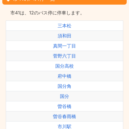
市41は、12のバス停に停車します。
三本松
須和田
真間一丁目
菅野六丁目
国分高校
府中橋
国分角
国分
曽谷橋
曽谷春雨橋
市川駅