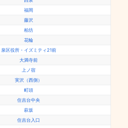
西泉
福岡
藤沢
柏坊
花輪
泉区役所・イズミティ21前
大満寺前
上ノ宿
実沢（西側）
町頭
住吉台中央
萩坂
住吉台入口