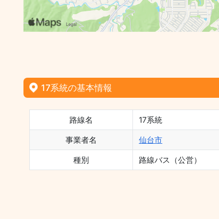
17系統の基本情報
路線名
17系統
事業者名
仙台市
種別
路線バス（公営）