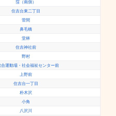
窪（南側）
住吉台東二丁目
菅間
鼻毛橋
堂林
住吉神社前
野村
総合運動場・社会福祉センター前
上野前
住吉台一丁目
朴木沢
小角
八沢川