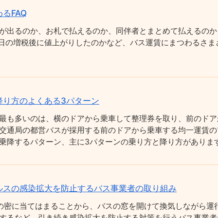
るFAQ
が出るのか、お札で払えるのか、同伴者とまとめて払えるのか
0月1日の増税後に値上がりしたのかなど、バス運賃にまつわるさ
降り方のよくある3パターン
最も多いのは、横のドアから乗車して整理券を取り、前のドア
交通局の都営バスが採用する前のドアから乗車する均一運賃の
乗降するパターン、主に3パターンの乗り方と降り方がありま
ルスの感染拡大を防止するバス事業者の取り組み
の密に当てはまることから、バスの窓を開けて換気しながら運
するなど、引き続き感染拡大を防止する対策を行うバス事業者