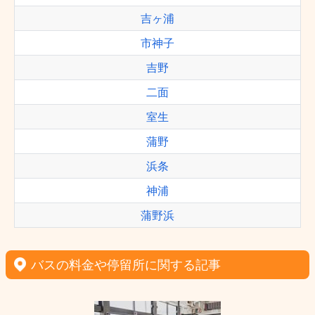
吉ヶ浦
市神子
吉野
二面
室生
蒲野
浜条
神浦
蒲野浜
バスの料金や停留所に関する記事