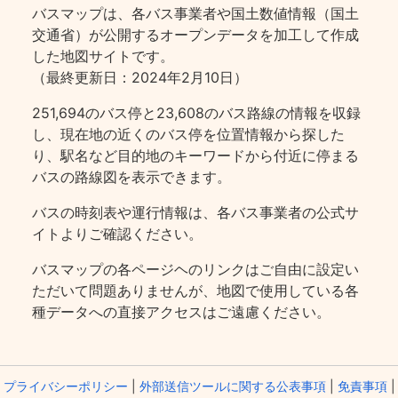
バスマップは、各バス事業者や国土数値情報（国土
交通省）が公開するオープンデータを加工して作成
した地図サイトです。
（最終更新日：2024年2月10日）
251,694のバス停と23,608のバス路線の情報を収録
し、現在地の近くのバス停を位置情報から探した
り、駅名など目的地のキーワードから付近に停まる
バスの路線図を表示できます。
バスの時刻表や運行情報は、各バス事業者の公式サ
イトよりご確認ください。
バスマップの各ページヘのリンクはご自由に設定い
ただいて問題ありませんが、地図で使用している各
種データへの直接アクセスはご遠慮ください。
プライバシーポリシー
|
外部送信ツールに関する公表事項
|
免責事項
|