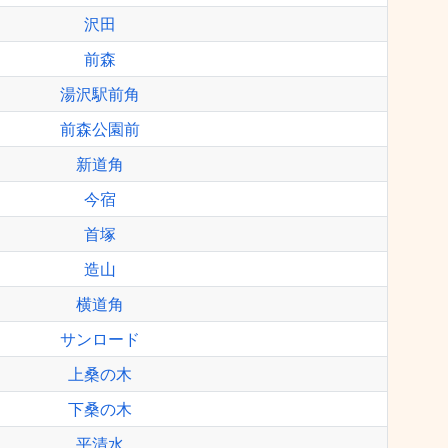
沢田
前森
湯沢駅前角
前森公園前
新道角
今宿
首塚
造山
横道角
サンロード
上桑の木
下桑の木
平清水