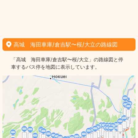
高城 海田車庫/倉吉駅〜桜/大立の路線図
「高城 海田車庫/倉吉駅〜桜/大立」の路線図と停
車するバス停を地図に表示しています。