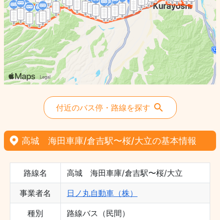
付近のバス停・路線を探す
高城 海田車庫/倉吉駅〜桜/大立の基本情報
路線名
高城 海田車庫/倉吉駅〜桜/大立
事業者名
日ノ丸自動車（株）
種別
路線バス（民間）