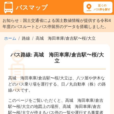
近くの
バスマップ
バス停を探す
お知らせ：国土交通省による国土数値情報が提供する令和4
年度のバスルートとバス停留所のデータを搭載しました。
ホーム
路線
高城 海田車庫/倉吉駅〜桜/大立
バス路線: 高城 海田車庫/倉吉駅〜桜/大
立
高城 海田車庫/倉吉駅〜桜/大立は、八ツ屋や伊木な
どのバス乗り場を運行する、日ノ丸自動車（株）の路
線バスです。
このページをご覧いただくと、高城 海田車庫/倉吉
駅〜桜/大立の地図上の場所、高城 海田車庫/倉吉
駅〜桜/大立が停まるバス停の一覧や運行する事業者