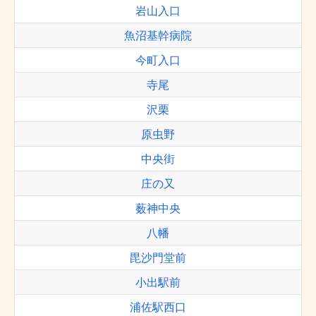
岩山入口
魚沼基幹病院
今町入口
寺尾
沢栗
原虫野
中央街
庄の又
薮神中央
八幡
毘沙門堂前
小出駅前
浦佐駅西口