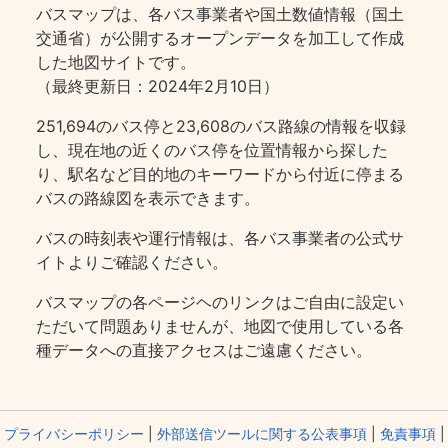
バスマップは、各バス事業者や国土数値情報（国土
交通省）が公開するオープンデータを加工して作成
した地図サイトです。
（最終更新日：2024年2月10日）
251,694のバス停と23,608のバス路線の情報を収録
し、現在地の近くのバス停を位置情報から探した
り、駅名など目的地のキーワードから付近に停まる
バスの路線図を表示できます。
バスの時刻表や運行情報は、各バス事業者の公式サ
イトよりご確認ください。
バスマップの各ページヘのリンクはご自由に設定い
ただいて問題ありませんが、地図で使用している各
種データへの直接アクセスはご遠慮ください。
プライバシーポリシー
|
外部送信ツールに関する公表事項
|
免責事項
|