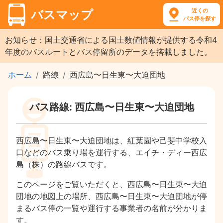
近くの
バスマップ
バス停を探す
お知らせ：国土交通省による国土数値情報が提供する令和4
年度のバスルートとバス停留所のデータを搭載しました。
ホーム
路線
西広島〜日生東〜大迫団地
バス路線: 西広島〜日生東〜大迫団地
西広島〜日生東〜大迫団地は、紅葉園や己斐中学校入
口などのバス乗り場を運行する、エイチ・ディー西広
島（株）の路線バスです。
このページをご覧いただくと、西広島〜日生東〜大迫
団地の地図上の場所、西広島〜日生東〜大迫団地が停
まるバス停の一覧や運行する事業者の名前が分かりま
す。