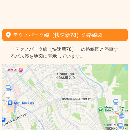
テクノパーク線［快速新78］の路線図
「テクノパーク線［快速新78］」の路線図と停車す
るバス停を地図に表示しています。