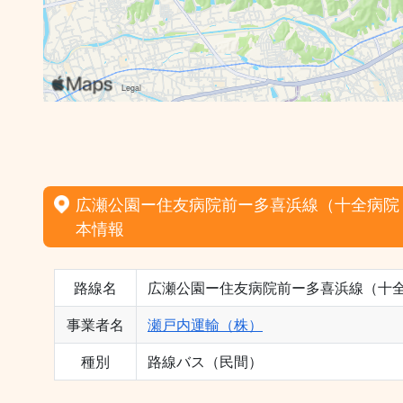
広瀬公園ー住友病院前ー多喜浜線（十全病院
本情報
路線名
広瀬公園ー住友病院前ー多喜浜線（十
事業者名
瀬戸内運輸（株）
種別
路線バス（民間）