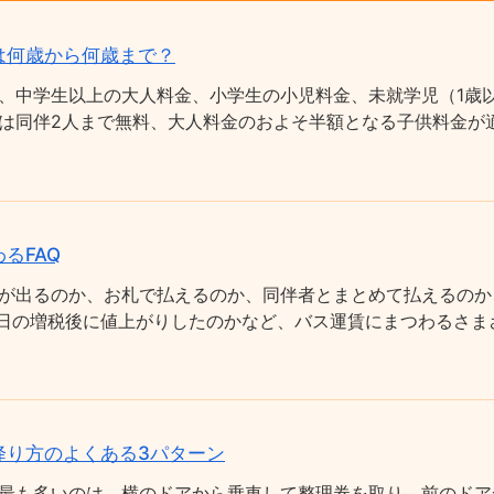
は何歳から何歳まで？
、中学生以上の大人料金、小学生の小児料金、未就学児（1歳以
は同伴2人まで無料、大人料金のおよそ半額となる子供料金が適
るFAQ
が出るのか、お札で払えるのか、同伴者とまとめて払えるのか
0月1日の増税後に値上がりしたのかなど、バス運賃にまつわるさ
降り方のよくある3パターン
最も多いのは、横のドアから乗車して整理券を取り、前のドア