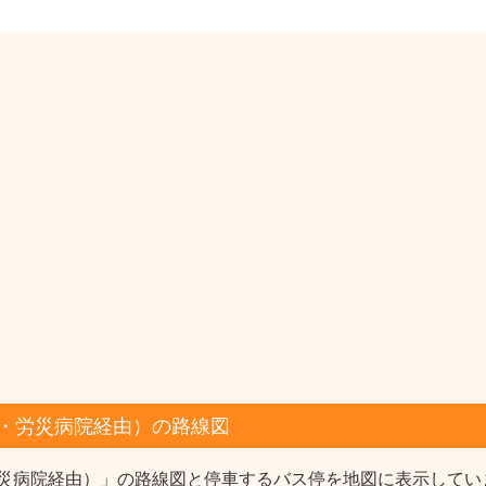
・労災病院経由）の路線図
災病院経由）」の路線図と停車するバス停を地図に表示してい