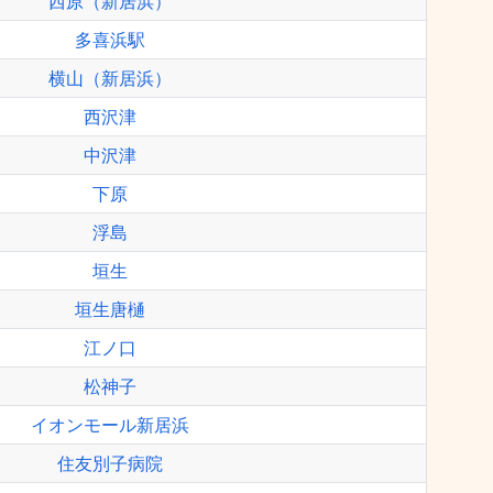
西原（新居浜）
多喜浜駅
横山（新居浜）
西沢津
中沢津
下原
浮島
垣生
垣生唐樋
江ノ口
松神子
イオンモール新居浜
住友別子病院