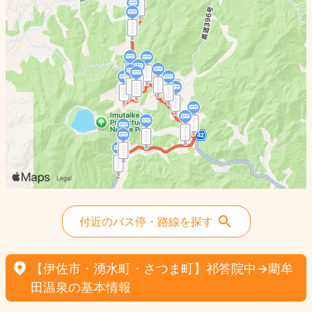
付近のバス停・路線を探す
【伊佐市・湧水町・さつま町】祁答院中→藺牟
田温泉の基本情報