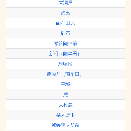
大瀬戸
洗出
藺牟田原
砂石
祁答院中前
新町（藺牟田）
馬頃尾
農協前（藺牟田）
平城
麓
大村麓
枯木野下
祁答院支所前