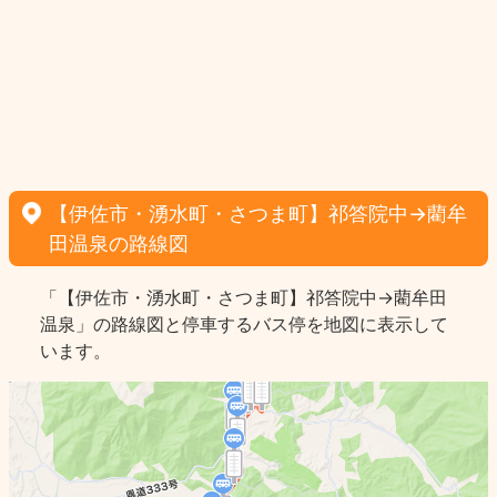
【伊佐市・湧水町・さつま町】祁答院中→藺牟
田温泉の路線図
「【伊佐市・湧水町・さつま町】祁答院中→藺牟田
温泉」の路線図と停車するバス停を地図に表示して
います。