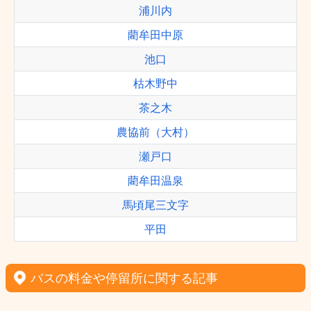
浦川内
藺牟田中原
池口
枯木野中
茶之木
農協前（大村）
瀬戸口
藺牟田温泉
馬頃尾三文字
平田
バスの料金や停留所に関する記事