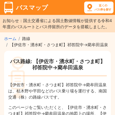
近くの
バスマップ
バス停を探す
お知らせ：国土交通省による国土数値情報が提供する令和4
年度のバスルートとバス停留所のデータを搭載しました。
ホーム
路線
【伊佐市・湧水町・さつま町】祁答院中→藺牟田温泉
バス路線: 【伊佐市・湧水町・さつま町】
祁答院中→藺牟田温泉
【伊佐市・湧水町・さつま町】祁答院中→藺牟田温泉
は、枯木野や平田などのバス乗り場を運行する、南国
交通（株）の路線バスです。
このページをご覧いただくと、【伊佐市・湧水町・さ
つま町】祁答院中→藺牟田温泉の地図上の場所、【伊