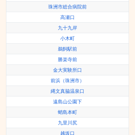
珠洲市総合病院前
高瀬口
九十九岸
小木町
鵜飼駅前
勝楽寺前
金大実験所口
前浜（珠洲市）
縄文真脇温泉口
遠島山公園下
蛸島本町
九里川尻
越坂口