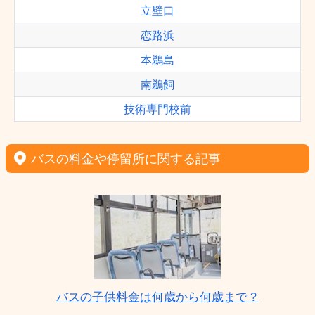
立壁口
恋路浜
本鵜島
南鵜飼
技術専門校前
バスの料金や停留所に関する記事
バスの子供料金は何歳から何歳まで？