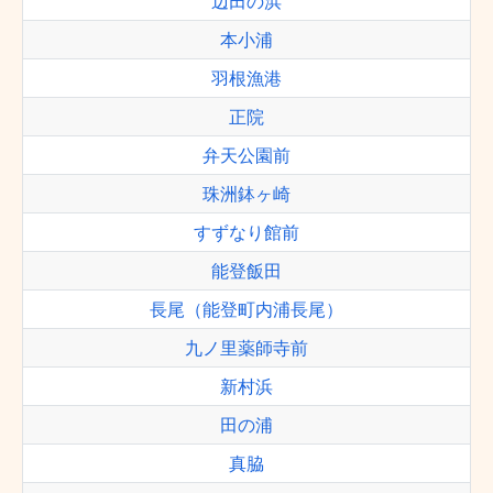
辺田の浜
本小浦
羽根漁港
正院
弁天公園前
珠洲鉢ヶ崎
すずなり館前
能登飯田
長尾（能登町内浦長尾）
九ノ里薬師寺前
新村浜
田の浦
真脇