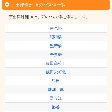
宇出津珠洲-Aのバス停一覧
宇出津珠洲-Aは、79のバス停に停車します。
南恋路
昭和橋
盤若橋
吾妻橋
飯田高校下
飯田栄町北
島田
珠洲川尻
野々江
熊谷