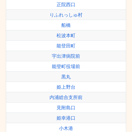
正院西口
りふれっしゅ村
船橋
松波本町
能登田町
宇出津病院前
能登町役場前
黒丸
姫上野台
内浦総合支所前
見附島口
姫幸港口
小木港