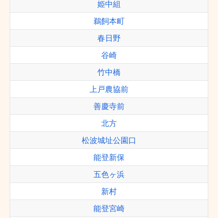
姫中組
鵜飼本町
春日野
谷崎
竹中橋
上戸農協前
善慶寺前
北方
松波城址公園口
能登新保
五色ヶ浜
新村
能登宮崎