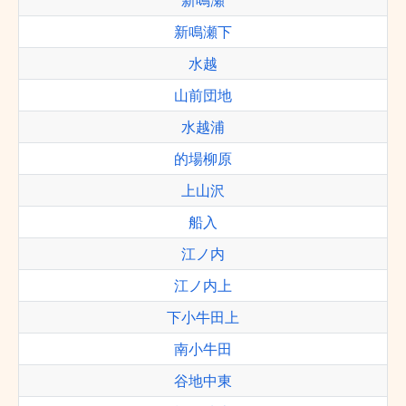
新鳴瀬
新鳴瀬下
水越
山前団地
水越浦
的場柳原
上山沢
船入
江ノ内
江ノ内上
下小牛田上
南小牛田
谷地中東