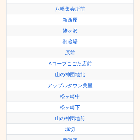
八幡集会所前
新西原
姥ヶ沢
御蔵場
原前
Aコープこごた店前
山の神団地北
アップルタウン美里
松ヶ崎中
松ヶ崎下
山の神団地前
堀切