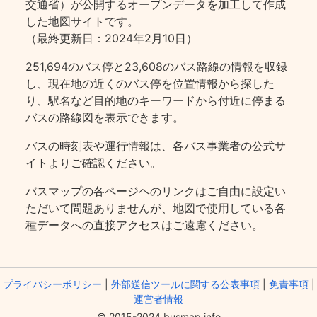
交通省）が公開するオープンデータを加工して作成
した地図サイトです。
（最終更新日：2024年2月10日）
251,694のバス停と23,608のバス路線の情報を収録
し、現在地の近くのバス停を位置情報から探した
り、駅名など目的地のキーワードから付近に停まる
バスの路線図を表示できます。
バスの時刻表や運行情報は、各バス事業者の公式サ
イトよりご確認ください。
バスマップの各ページヘのリンクはご自由に設定い
ただいて問題ありませんが、地図で使用している各
種データへの直接アクセスはご遠慮ください。
プライバシーポリシー
|
外部送信ツールに関する公表事項
|
免責事項
|
運営者情報
© 2015-2024 busmap.info