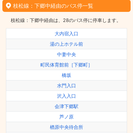
枝松線：下郷中経由のバス停一覧
枝松線：下郷中経由は、28のバス停に停車します。
大内宿入口
湯の上ホテル前
中妻中央
町民体育館前［下郷町］
橋坂
水門入口
沢入入口
会津下郷駅
芦ノ原
楢原中央待合所