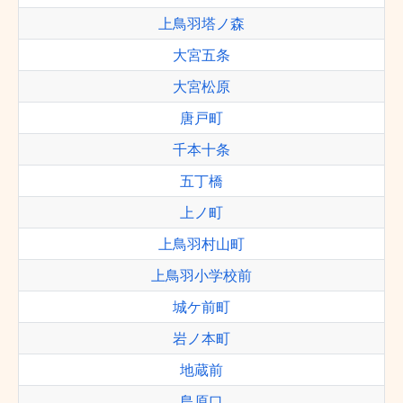
上鳥羽塔ノ森
大宮五条
大宮松原
唐戸町
千本十条
五丁橋
上ノ町
上鳥羽村山町
上鳥羽小学校前
城ケ前町
岩ノ本町
地蔵前
島原口