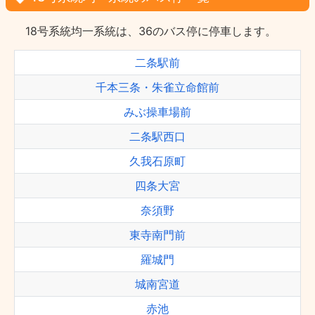
18号系統均一系統は、36のバス停に停車します。
二条駅前
千本三条・朱雀立命館前
みぶ操車場前
二条駅西口
久我石原町
四条大宮
奈須野
東寺南門前
羅城門
城南宮道
赤池