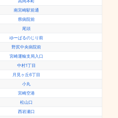
高岡本町
南宮崎駅前通
県病院前
尾頭
ゆーぱるのじり前
野尻中央病院前
宮崎運輸支局入口
中村1丁目
月見ヶ丘6丁目
小丸
宮崎空港
松山口
西岩瀬口