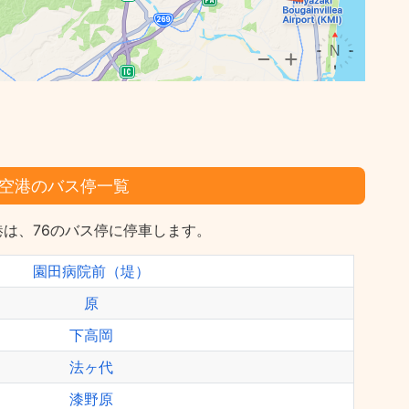
空港のバス停一覧
は、76のバス停に停車します。
園田病院前（堤）
原
下高岡
法ヶ代
漆野原