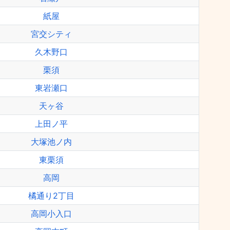
紙屋
宮交シティ
久木野口
栗須
東岩瀬口
天ヶ谷
上田ノ平
大塚池ノ内
東栗須
高岡
橘通り2丁目
高岡小入口