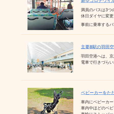
新型コロナウイ
満員のバスは3つ
休日ダイヤに変更
事前に乗車するバ
主要8駅の羽田
羽田空港へは、京
電車で行きづらい
ベビーカーをた
車内にベビーカー
車内中ほどのベビ