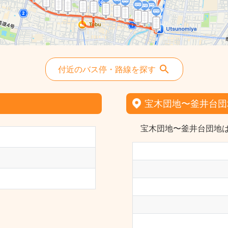
付近のバス停・路線を探す
宝木団地〜釜井台団
宝木団地〜釜井台団地は