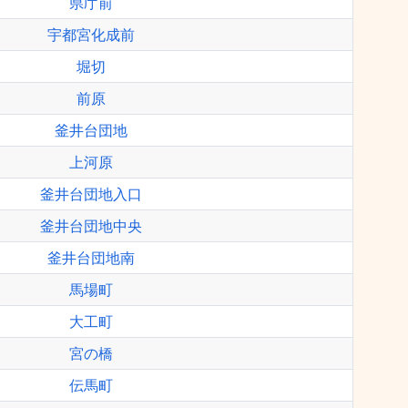
県庁前
宇都宮化成前
堀切
前原
釜井台団地
上河原
釜井台団地入口
釜井台団地中央
釜井台団地南
馬場町
大工町
宮の橋
伝馬町