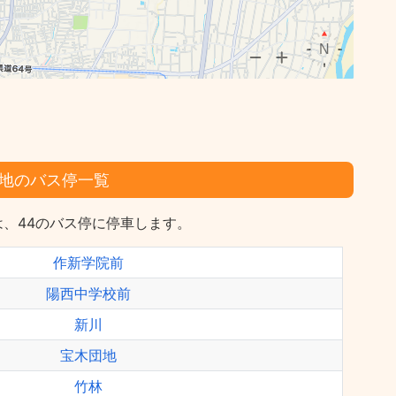
地のバス停一覧
、44のバス停に停車します。
作新学院前
陽西中学校前
新川
宝木団地
竹林