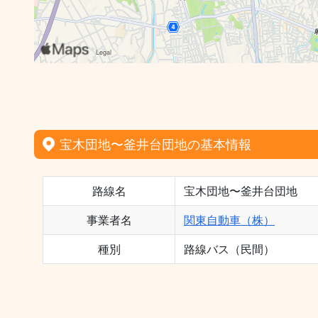
宝木団地〜釜井台団地の基本情報
路線名
宝木団地〜釜井台団地
事業者名
関東自動車（株）
種別
路線バス（民間）