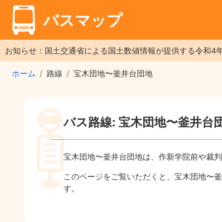
バスマップ
お知らせ：国土交通省による国土数値情報が提供する令和4
ホーム
路線
宝木団地〜釜井台団地
バス路線: 宝木団地〜釜井台
宝木団地〜釜井台団地は、作新学院前や裁判
このページをご覧いただくと、宝木団地〜釜
す。