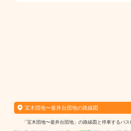
宝木団地〜釜井台団地の路線図
「宝木団地〜釜井台団地」の路線図と停車するバス