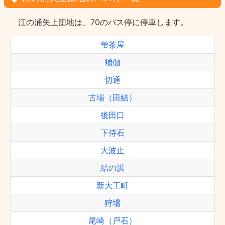
江の浦矢上団地は、70のバス停に停車します。
蛍茶屋
補伽
切通
古場（田結）
後田口
下侍石
大波止
結の浜
新大工町
狩場
尾崎（戸石）