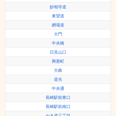
妙相寺道
東望道
網場道
大門
中央橋
日見山口
興善町
大曲
道光
中央通
長崎駅前東口
長崎駅前南口
かき道三丁目