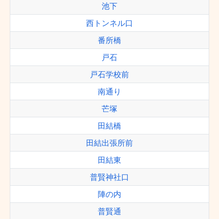
池下
西トンネル口
番所橋
戸石
戸石学校前
南通り
芒塚
田結橋
田結出張所前
田結東
普賢神社口
陣の内
普賢通