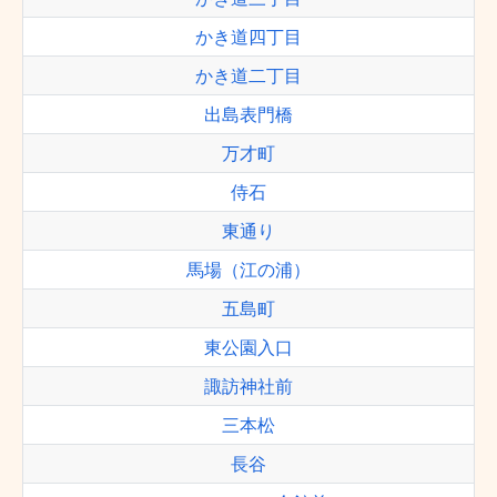
かき道四丁目
かき道二丁目
出島表門橋
万才町
侍石
東通り
馬場（江の浦）
五島町
東公園入口
諏訪神社前
三本松
長谷