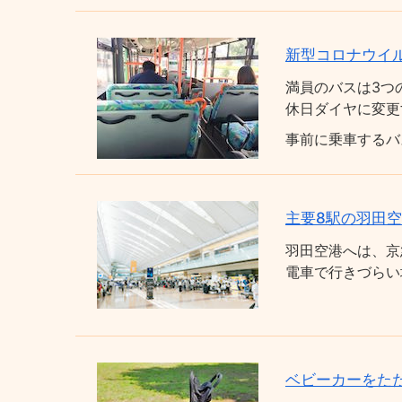
新型コロナウイ
満員のバスは3つ
休日ダイヤに変更
事前に乗車するバ
主要8駅の羽田
羽田空港へは、京
電車で行きづらい
ベビーカーをた