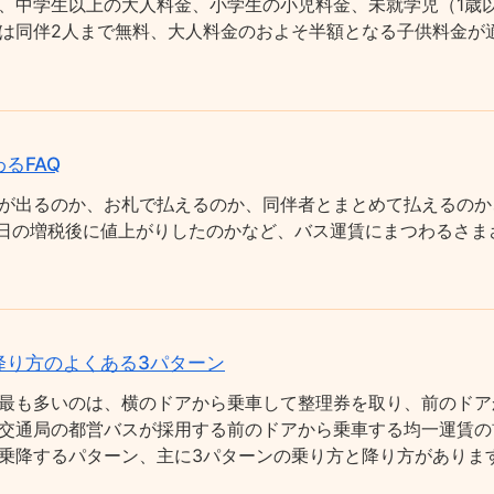
、中学生以上の大人料金、小学生の小児料金、未就学児（1歳以
は同伴2人まで無料、大人料金のおよそ半額となる子供料金が適
るFAQ
が出るのか、お札で払えるのか、同伴者とまとめて払えるのか
0月1日の増税後に値上がりしたのかなど、バス運賃にまつわるさ
降り方のよくある3パターン
最も多いのは、横のドアから乗車して整理券を取り、前のドア
交通局の都営バスが採用する前のドアから乗車する均一運賃の
乗降するパターン、主に3パターンの乗り方と降り方がありま