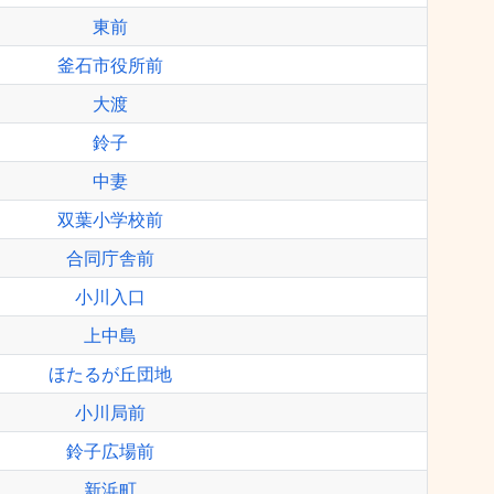
東前
釜石市役所前
大渡
鈴子
中妻
双葉小学校前
合同庁舎前
小川入口
上中島
ほたるが丘団地
小川局前
鈴子広場前
新浜町