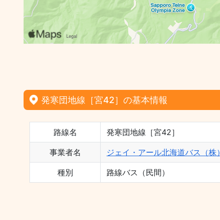
発寒団地線［宮42］の基本情報
路線名
発寒団地線［宮42］
事業者名
ジェイ・アール北海道バス（株
種別
路線バス（民間）