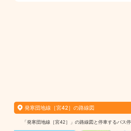
発寒団地線［宮42］の路線図
「発寒団地線［宮42］」の路線図と停車するバス