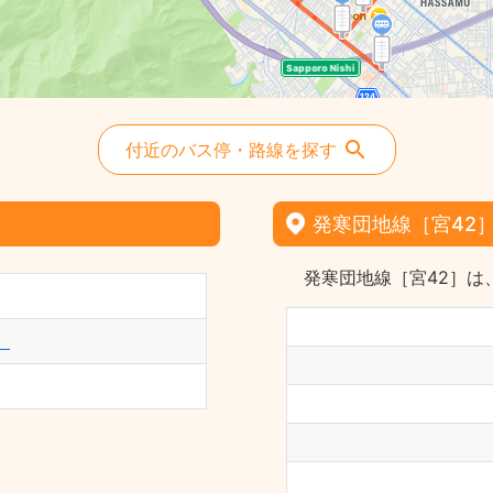
付近のバス停・路線を探す
発寒団地線［宮42
発寒団地線［宮42］は
）