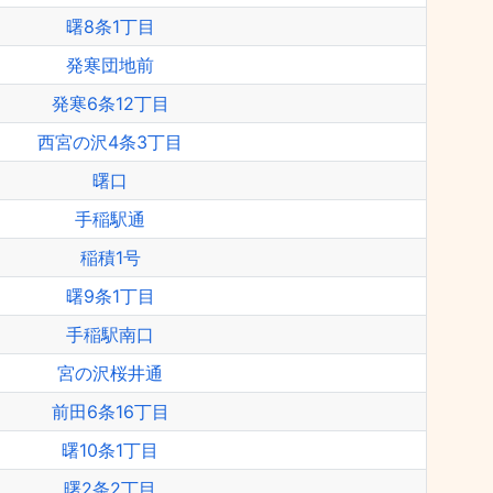
曙8条1丁目
発寒団地前
発寒6条12丁目
西宮の沢4条3丁目
曙口
手稲駅通
稲積1号
曙9条1丁目
手稲駅南口
宮の沢桜井通
前田6条16丁目
曙10条1丁目
曙2条2丁目