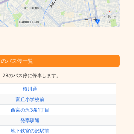
］のバス停一覧
、28のバス停に停車します。
樽川通
富丘小学校前
西宮の沢3条1丁目
発寒駅通
地下鉄宮の沢駅前