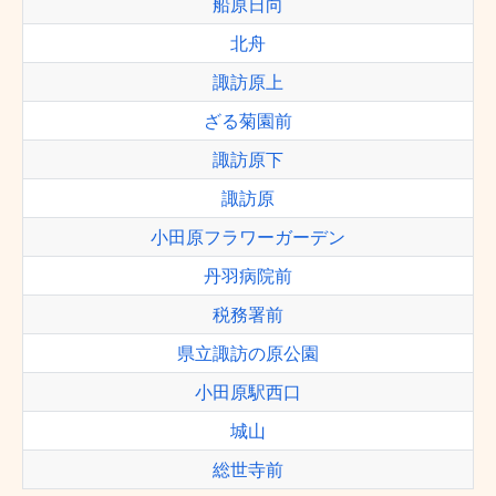
船原日向
北舟
諏訪原上
ざる菊園前
諏訪原下
諏訪原
小田原フラワーガーデン
丹羽病院前
税務署前
県立諏訪の原公園
小田原駅西口
城山
総世寺前