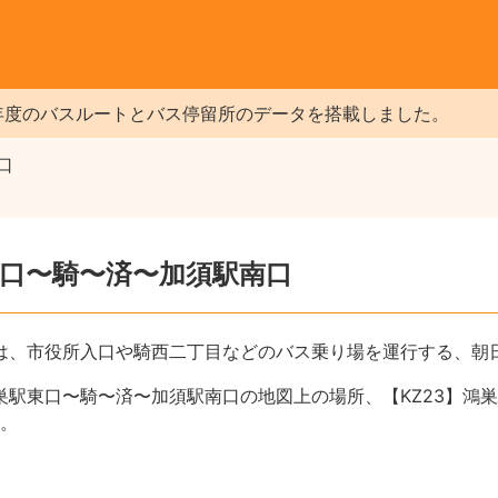
年度のバスルートとバス停留所のデータを搭載しました。
口
駅東口〜騎〜済〜加須駅南口
口は、市役所入口や騎西二丁目などのバス乗り場を運行する、朝
鴻巣駅東口〜騎〜済〜加須駅南口の地図上の場所、【KZ23】鴻
。