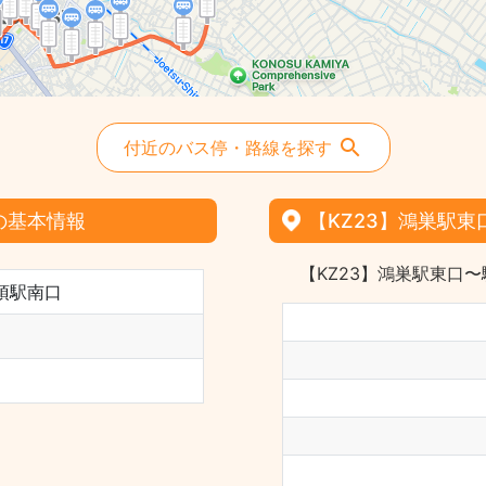
付近のバス停・路線を探す
の基本情報
【KZ23】鴻巣駅
【KZ23】鴻巣駅東口
須駅南口