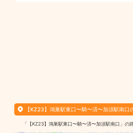
【KZ23】鴻巣駅東口〜騎〜済〜加須駅南口
「【KZ23】鴻巣駅東口〜騎〜済〜加須駅南口」の