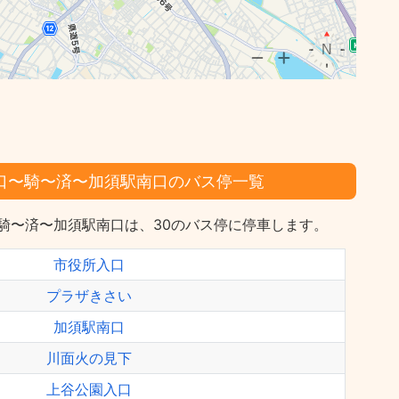
東口〜騎〜済〜加須駅南口のバス停一覧
〜騎〜済〜加須駅南口は、30のバス停に停車します。
市役所入口
プラザきさい
加須駅南口
川面火の見下
上谷公園入口