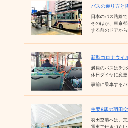
バスの乗り方と
日本のバス路線で
そのほか、東京都
する前のドアから
新型コロナウイ
満員のバスは3つ
休日ダイヤに変更
事前に乗車するバ
主要8駅の羽田
羽田空港へは、京
電車で行きづらい