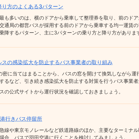
降り方のよくある3パターン
最も多いのは、横のドアから乗車して整理券を取り、前のドア
交通局の都営バスが採用する前のドアから乗車する均一運賃の
乗降するパターン、主に3パターンの乗り方と降り方がありま
ルスの感染拡大を防止するバス事業者の取り組み
の密に当てはまることから、バスの窓を開けて換気しながら運
するなど、引き続き感染拡大を防止する対策を行うバス事業者
スの公式サイトから運行状況を確認しておきましょう。
空港行きバス停留所
急線や東京モノレールなど鉄道路線のほか、主要なターミナル
場合、バスで羽田空港に行くことを検討してみましょう。