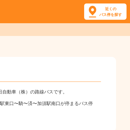
近くの
バス停を探す
日自動車（株）の路線バスです。
巣駅東口〜騎〜済〜加須駅南口が停まるバス停