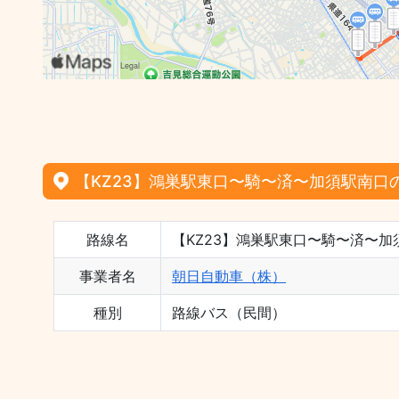
【KZ23】鴻巣駅東口〜騎〜済〜加須駅南口
路線名
【KZ23】鴻巣駅東口〜騎〜済〜加
事業者名
朝日自動車（株）
種別
路線バス（民間）