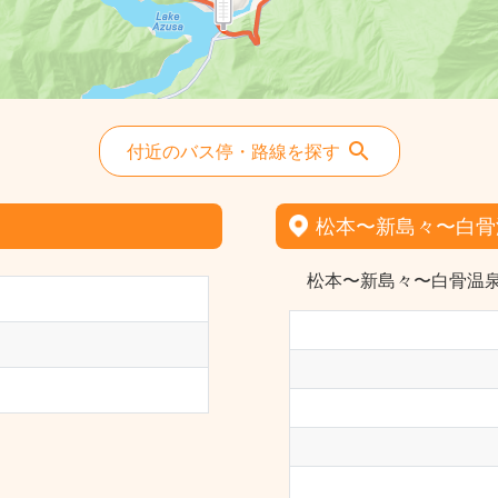
付近のバス停・路線を探す
松本〜新島々〜白骨
松本〜新島々〜白骨温泉