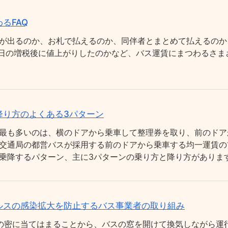
るFAQ
が出るのか、お札で払えるのか、同伴者とまとめて払えるのか
0月1日の増税後に値上がりしたのかなど、バス運賃にまつわるさ
降り方のよくある3パターン
最も多いのは、横のドアから乗車して整理券を取り、前のドア
交通局の都営バスが採用する前のドアから乗車する均一運賃の
乗降するパターン、主に3パターンの乗り方と降り方がありま
ルスの感染拡大を防止するバス事業者の取り組み
の密に当てはまることから、バスの窓を開けて換気しながら運