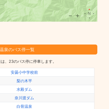
温泉のバス停一覧
は、23のバス停に停車します。
安曇小中学校前
梨の木平
水殿ダム
奈川渡ダム
白骨温泉