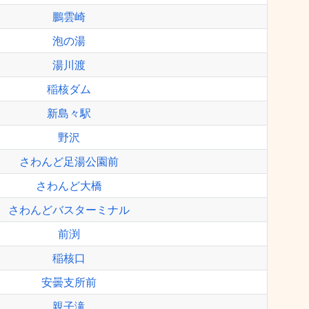
鵬雲崎
泡の湯
湯川渡
稲核ダム
新島々駅
野沢
さわんど足湯公園前
さわんど大橋
さわんどバスターミナル
前渕
稲核口
安曇支所前
親子滝