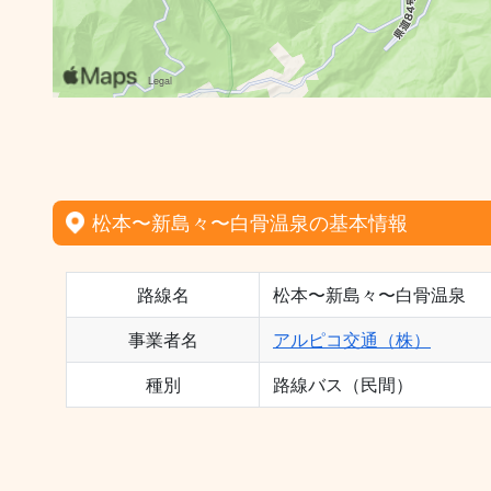
松本〜新島々〜白骨温泉の基本情報
路線名
松本〜新島々〜白骨温泉
事業者名
アルピコ交通（株）
種別
路線バス（民間）