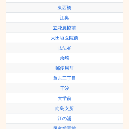
東西橋
江奥
立花農協前
大田垣医院前
弘法谷
余崎
郵便局前
兼吉三丁目
干汐
大学前
向島支所
江の浦
尾道学園前