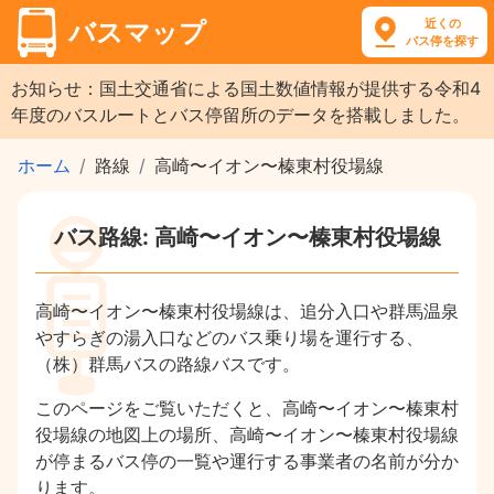
近くの
バスマップ
バス停を探す
お知らせ：国土交通省による国土数値情報が提供する令和4
年度のバスルートとバス停留所のデータを搭載しました。
ホーム
路線
高崎〜イオン〜榛東村役場線
バス路線: 高崎〜イオン〜榛東村役場線
高崎〜イオン〜榛東村役場線は、追分入口や群馬温泉
やすらぎの湯入口などのバス乗り場を運行する、
（株）群馬バスの路線バスです。
このページをご覧いただくと、高崎〜イオン〜榛東村
役場線の地図上の場所、高崎〜イオン〜榛東村役場線
が停まるバス停の一覧や運行する事業者の名前が分か
ります。