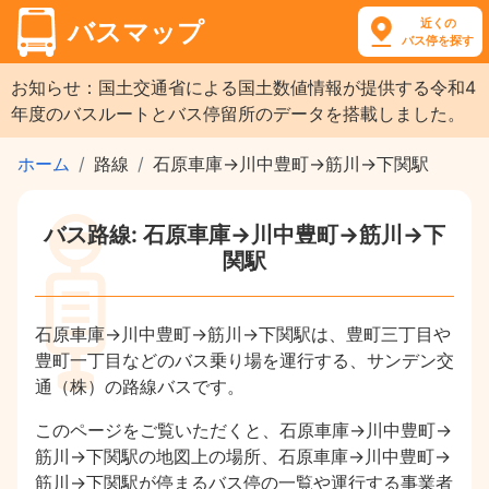
近くの
バスマップ
バス停を探す
お知らせ：国土交通省による国土数値情報が提供する令和4
年度のバスルートとバス停留所のデータを搭載しました。
ホーム
路線
石原車庫→川中豊町→筋川→下関駅
バス路線: 石原車庫→川中豊町→筋川→下
関駅
石原車庫→川中豊町→筋川→下関駅は、豊町三丁目や
豊町一丁目などのバス乗り場を運行する、サンデン交
通（株）の路線バスです。
このページをご覧いただくと、石原車庫→川中豊町→
筋川→下関駅の地図上の場所、石原車庫→川中豊町→
筋川→下関駅が停まるバス停の一覧や運行する事業者