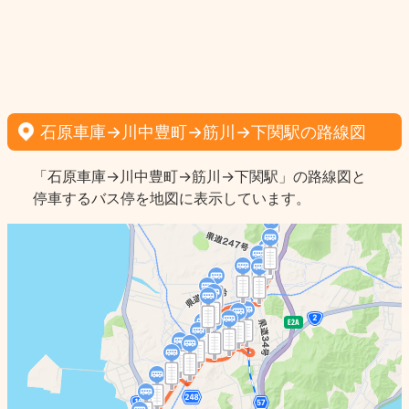
石原車庫→川中豊町→筋川→下関駅の路線図
「石原車庫→川中豊町→筋川→下関駅」の路線図と
停車するバス停を地図に表示しています。