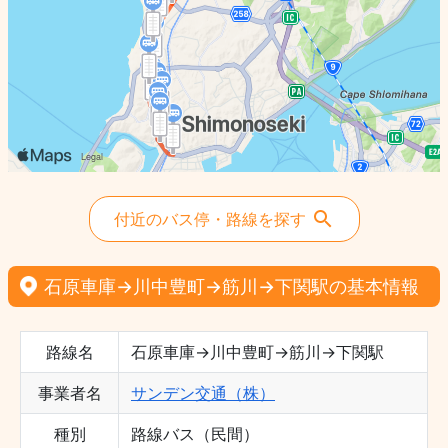
付近のバス停・路線を探す
石原車庫→川中豊町→筋川→下関駅の基本情報
路線名
石原車庫→川中豊町→筋川→下関駅
事業者名
サンデン交通（株）
種別
路線バス（民間）