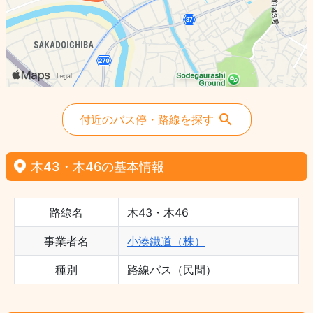
付近のバス停・路線を探す
木43・木46の基本情報
路線名
木43・木46
事業者名
小湊鐵道（株）
種別
路線バス（民間）