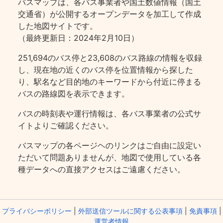
バスマップは、各バス事業者や国土数値情報（国土
交通省）が公開するオープンデータを加工して作成
した地図サイトです。
（最終更新日：2024年2月10日）
251,694のバス停と23,608のバス路線の情報を収録
し、現在地の近くのバス停を位置情報から探した
り、駅名など目的地のキーワードから付近に停まる
バスの路線図を表示できます。
バスの時刻表や運行情報は、各バス事業者の公式サ
イトよりご確認ください。
バスマップの各ページヘのリンクはご自由に設定い
ただいて問題ありませんが、地図で使用している各
種データへの直接アクセスはご遠慮ください。
プライバシーポリシー
|
外部送信ツールに関する公表事項
|
免責事項
|
運営者情報