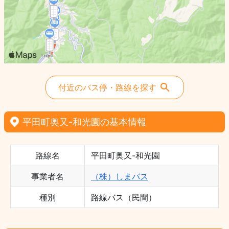
付近のバス停・路線を探す
平田町奥又-和光園の基本情報
路線名
平田町奥又-和光園
事業者名
（株）しまバス
種別
路線バス（民間）