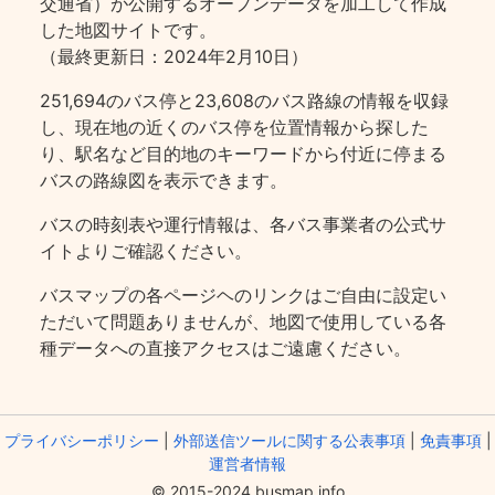
交通省）が公開するオープンデータを加工して作成
した地図サイトです。
（最終更新日：2024年2月10日）
251,694のバス停と23,608のバス路線の情報を収録
し、現在地の近くのバス停を位置情報から探した
り、駅名など目的地のキーワードから付近に停まる
バスの路線図を表示できます。
バスの時刻表や運行情報は、各バス事業者の公式サ
イトよりご確認ください。
バスマップの各ページヘのリンクはご自由に設定い
ただいて問題ありませんが、地図で使用している各
種データへの直接アクセスはご遠慮ください。
プライバシーポリシー
|
外部送信ツールに関する公表事項
|
免責事項
|
運営者情報
© 2015-2024 busmap.info