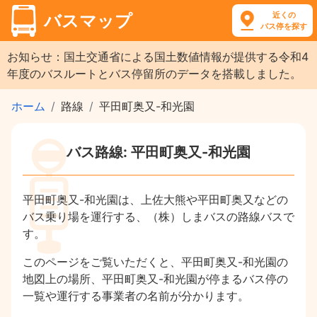
近くの
バスマップ
バス停を探す
お知らせ：国土交通省による国土数値情報が提供する令和4
年度のバスルートとバス停留所のデータを搭載しました。
ホーム
路線
平田町奥又-和光園
バス路線: 平田町奥又-和光園
平田町奥又-和光園は、上佐大熊や平田町奥又などの
バス乗り場を運行する、（株）しまバスの路線バスで
す。
このページをご覧いただくと、平田町奥又-和光園の
地図上の場所、平田町奥又-和光園が停まるバス停の
一覧や運行する事業者の名前が分かります。