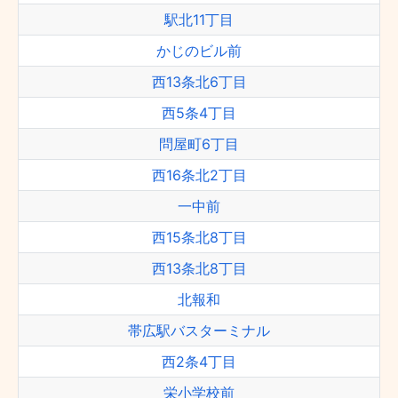
駅北11丁目
かじのビル前
西13条北6丁目
西5条4丁目
問屋町6丁目
西16条北2丁目
一中前
西15条北8丁目
西13条北8丁目
北報和
帯広駅バスターミナル
西2条4丁目
栄小学校前