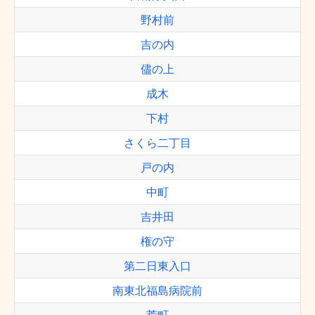
野村前
吉の内
儘の上
成木
下村
さくら二丁目
戸の内
中町
吉井田
権の守
第二日東入口
南東北福島病院前