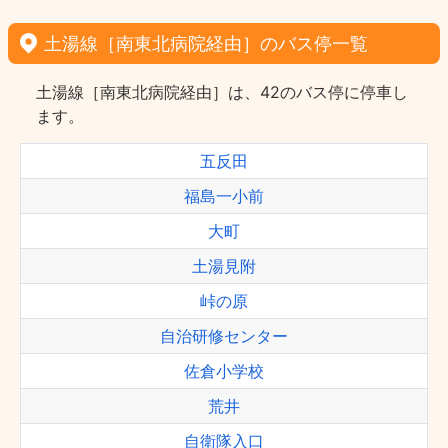
土湯線［南東北病院経由］のバス停一覧
土湯線［南東北病院経由］は、42のバス停に停車し
ます。
五反田
福島一小前
大町
土湯見附
峠の原
自治研修センター
佐倉小学校
荒井
自衛隊入口