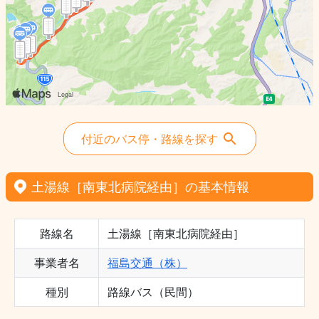
付近のバス停・路線を探す
土湯線［南東北病院経由］の基本情報
路線名
土湯線［南東北病院経由］
事業者名
福島交通（株）
種別
路線バス（民間）