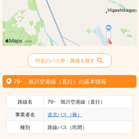
付近のバス停・路線を探す
79- 旭川空港線（直行）の基本情報
路線名
79- 旭川空港線（直行）
事業者名
道北バス（株）
種別
路線バス（民間）