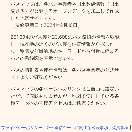
バスマップは、各バス事業者や国土数値情報（国土
交通省）が公開するオープンデータを加工して作成
した地図サイトです。
（最終更新日：2024年2月10日）
251,694のバス停と23,608のバス路線の情報を収録
し、現在地の近くのバス停を位置情報から探した
り、駅名など目的地のキーワードから付近に停まる
バスの路線図を表示できます。
バスの時刻表や運行情報は、各バス事業者の公式サ
イトよりご確認ください。
バスマップの各ページヘのリンクはご自由に設定い
ただいて問題ありませんが、地図で使用している各
種データへの直接アクセスはご遠慮ください。
プライバシーポリシー
|
外部送信ツールに関する公表事項
|
免責事項
|