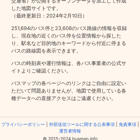
交通省）が公開するオープンデータを加工して作成
した地図サイトです。
（最終更新日：2024年2月10日）
251,694のバス停と23,608のバス路線の情報を収録
し、現在地の近くのバス停を位置情報から探した
り、駅名など目的地のキーワードから付近に停まる
バスの路線図を表示できます。
バスの時刻表や運行情報は、各バス事業者の公式サ
イトよりご確認ください。
バスマップの各ページヘのリンクはご自由に設定い
ただいて問題ありませんが、地図で使用している各
種データへの直接アクセスはご遠慮ください。
プライバシーポリシー
|
外部送信ツールに関する公表事項
|
免責事項
|
運営者情報
© 2015-2024 busmap.info