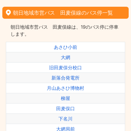
朝日地域市営バス 田麦俣線のバス停一覧
朝日地域市営バス 田麦俣線は、19のバス停に停車
します。
あさひ小前
大網
旧田麦俣分校口
新落合発電所
月山あさひ博物村
柳屋
田麦俣口
下名川
大網局前