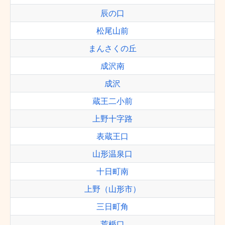
辰の口
松尾山前
まんさくの丘
成沢南
成沢
蔵王二小前
上野十字路
表蔵王口
山形温泉口
十日町南
上野（山形市）
三日町角
荒楯口