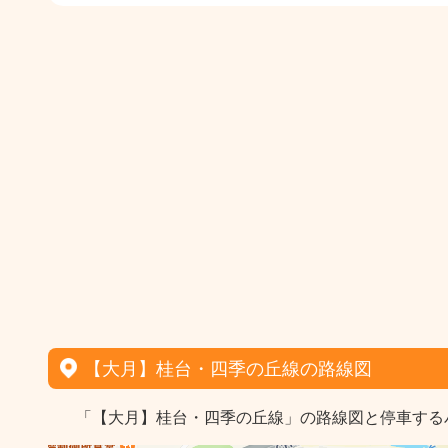
【大月】桂台・四季の丘線の路線図
「【大月】桂台・四季の丘線」の路線図と停車する