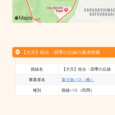
【大月】桂台・四季の丘線の基本情報
路線名
【大月】桂台・四季の丘線
事業者名
富士急バス（株）
種別
路線バス（民間）