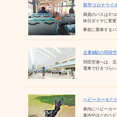
新型コロナウイ
満員のバスは3つ
休日ダイヤに変更
事前に乗車するバ
主要8駅の羽田
羽田空港へは、京
電車で行きづらい
ベビーカーをた
車内にベビーカー
車内中ほどのベビ