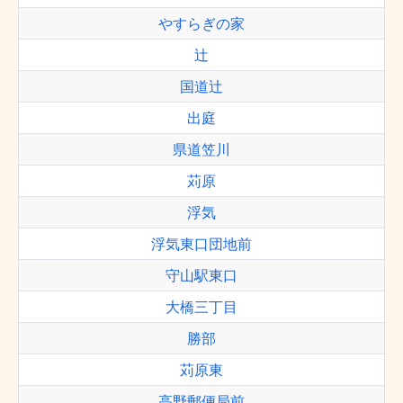
やすらぎの家
辻
国道辻
出庭
県道笠川
苅原
浮気
浮気東口団地前
守山駅東口
大橋三丁目
勝部
苅原東
高野郵便局前