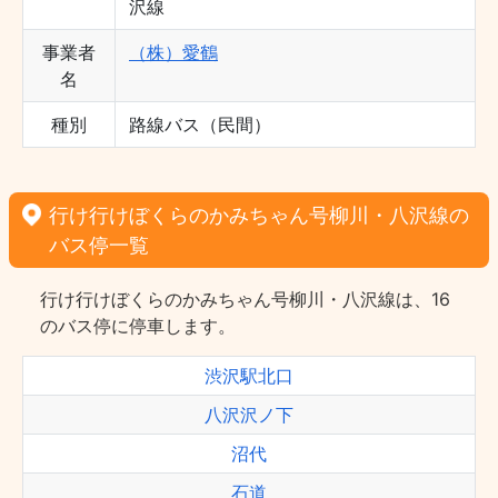
沢線
事業者
（株）愛鶴
名
種別
路線バス（民間）
行け行けぼくらのかみちゃん号柳川・八沢線の
バス停一覧
行け行けぼくらのかみちゃん号柳川・八沢線は、16
のバス停に停車します。
渋沢駅北口
八沢沢ノ下
沼代
石道