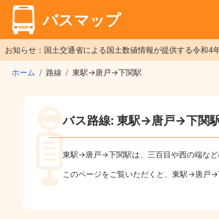
バスマップ
お知らせ：国土交通省による国土数値情報が提供する令和4
ホーム
路線
東駅→唐戸→下関駅
バス路線: 東駅→唐戸→下関
東駅→唐戸→下関駅は、三百目や西の端など
このページをご覧いただくと、東駅→唐戸→