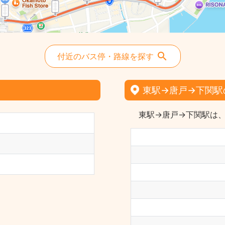
付近のバス停・路線を探す
東駅→唐戸→下関駅
東駅→唐戸→下関駅は、