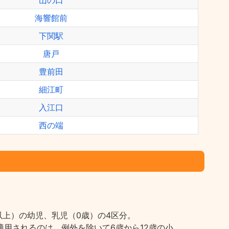
山の口
海響館前
下関駅
唐戸
豊前田
細江町
入江口
西の端
上）の幼児、乳児（0歳）の4区分。
用されるのは、例外を除いて6歳から12歳の小