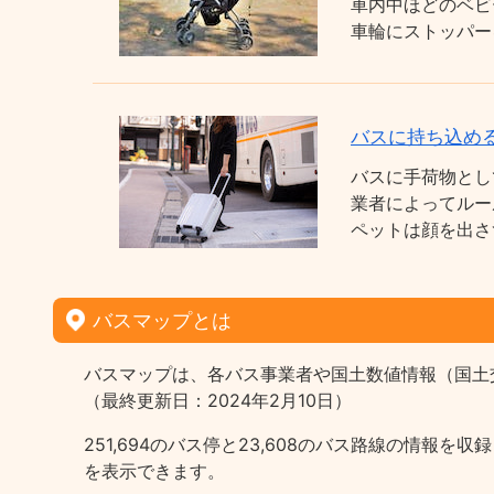
車内中ほどのベビ
車輪にストッパー
バスに持ち込め
バスに手荷物とし
業者によってルー
ペットは顔を出さ
バスマップとは
バスマップは、各バス事業者や国土数値情報（国土
（最終更新日：2024年2月10日）
251,694のバス停と23,608のバス路線の情
を表示できます。