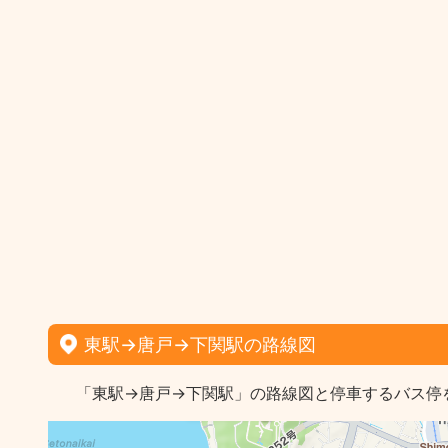
東駅→唐戸→下関駅の路線図
「東駅→唐戸→下関駅」の路線図と停車するバス停